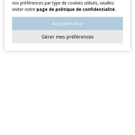
vos préférences par type de cookies utilisés, veuillez
visiter notre
page de politique de confidentialité
.
Accepter tout
Gérer mes préférences
ADRESSE
701, Rue Labelle
Mont-Tremblant, QC J8E 3H2
T:
819 425-3716
F:
819 717-1204
cdmttremblant@hotmail.com