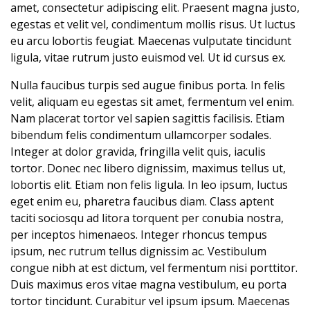
amet, consectetur adipiscing elit. Praesent magna justo,
egestas et velit vel, condimentum mollis risus. Ut luctus
eu arcu lobortis feugiat. Maecenas vulputate tincidunt
ligula, vitae rutrum justo euismod vel. Ut id cursus ex.
Nulla faucibus turpis sed augue finibus porta. In felis
velit, aliquam eu egestas sit amet, fermentum vel enim.
Nam placerat tortor vel sapien sagittis facilisis. Etiam
bibendum felis condimentum ullamcorper sodales.
Integer at dolor gravida, fringilla velit quis, iaculis
tortor. Donec nec libero dignissim, maximus tellus ut,
lobortis elit. Etiam non felis ligula. In leo ipsum, luctus
eget enim eu, pharetra faucibus diam. Class aptent
taciti sociosqu ad litora torquent per conubia nostra,
per inceptos himenaeos. Integer rhoncus tempus
ipsum, nec rutrum tellus dignissim ac. Vestibulum
congue nibh at est dictum, vel fermentum nisi porttitor.
Duis maximus eros vitae magna vestibulum, eu porta
tortor tincidunt. Curabitur vel ipsum ipsum. Maecenas